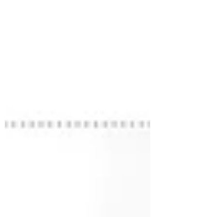
electricidad, reduciendo la dependencia de
los combustibles fósiles y ayudando a
mitigar el cambio climático. Sin embargo,
mientras la instalación de sistemas solares
fotovoltaicos residenciales puede ofrecer una
serie de beneficios, es crucial abordar
adecuadamente las medid